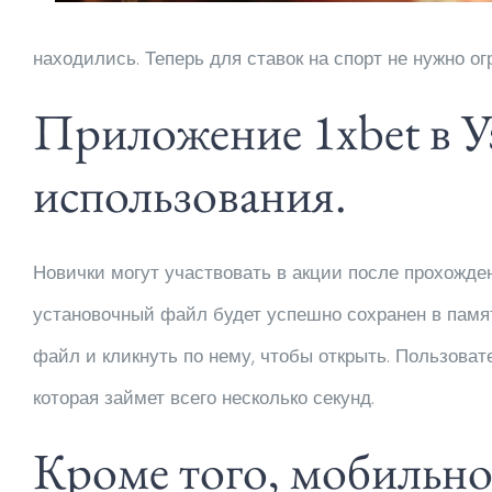
находились. Теперь для ставок на спорт не нужно о
Приложение 1xbet в У
использования.
Новички могут участвовать в акции после прохожде
установочный файл будет успешно сохранен в памяти
файл и кликнуть по нему, чтобы открыть. Пользоват
которая займет всего несколько секунд.
Кроме того, мобильно