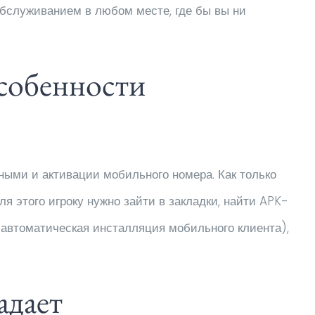
бслуживанием в любом месте, где бы вы ни
особенности
ными и активации мобильного номера. Как только
я этого игроку нужно зайти в закладки, найти APK-
я автоматическая инсталляция мобильного клиента),
адает