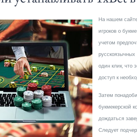
На нашем сайте
игроков о букме
учетом предпоч
русскоязычных 
один клик, что
доступ к необх
Затем понадоби
букмекерской ко
дождаться заве
Следует подчер