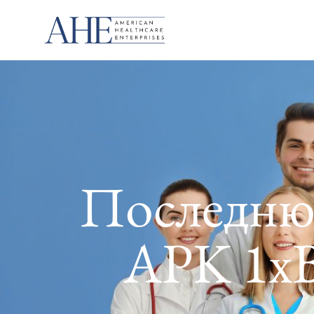
Skip
to
content
Последню
APK 1xB