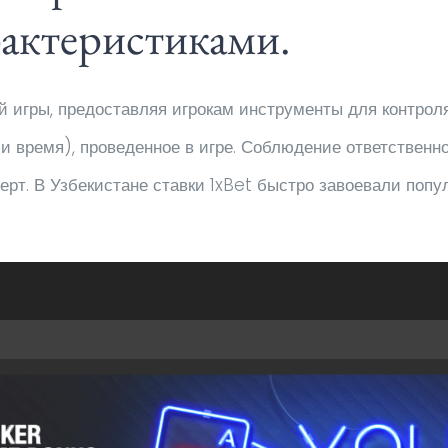
актеристиками.
й игры, предоставляя игрокам инструменты для контроля
 время), проведенное в игре. Соблюдение ответственно
сперт. В Узбекистане ставки 1xBet быстро завоевали поп