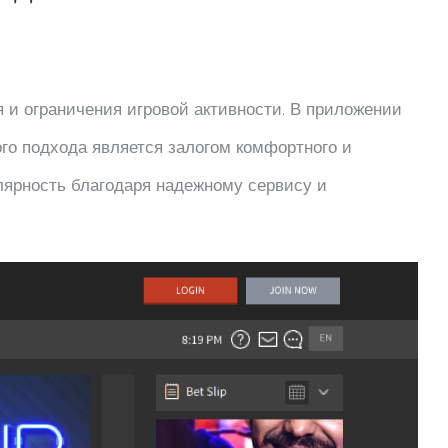
 и ограничения игровой активности. В приложении
го подхода является залогом комфортного и
улярность благодаря надежному сервису и