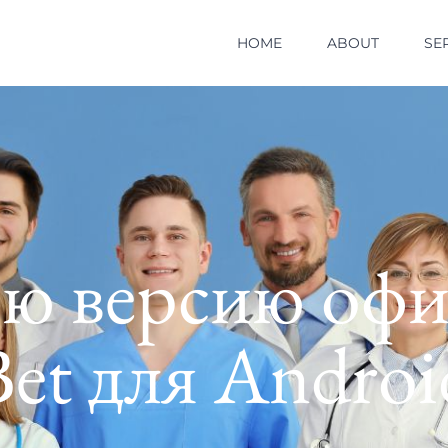
HOME
ABOUT
SE
ю версию офи
et для Andro